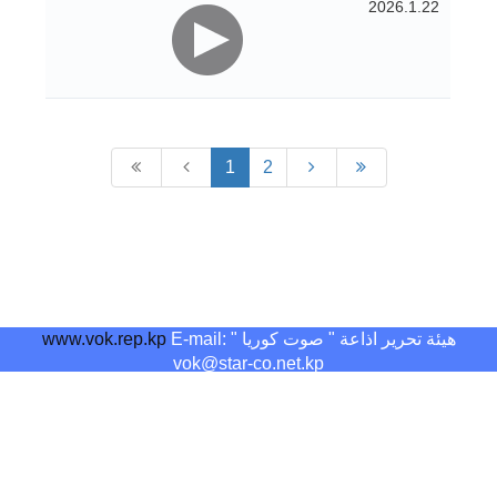
2026.1.22
1
2
هيئة تحرير اذاعة " صوت كوريا "
E-mail:
www.vok.rep.kp
vok@star-co.net.kp