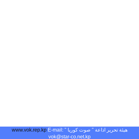
هيئة تحرير اذاعة " صوت كوريا "
E-mail:
www.vok.rep.kp
vok@star-co.net.kp