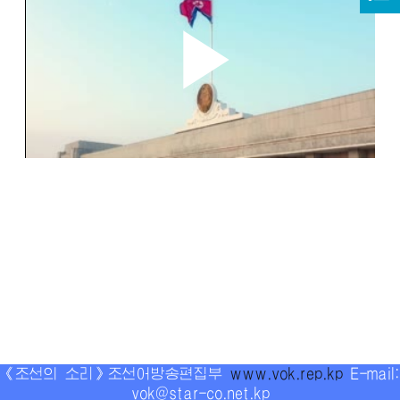
《조선의 소리》조선어방송편집부
www.vok.rep.kp
E-mail:
vok@star-co.net.kp