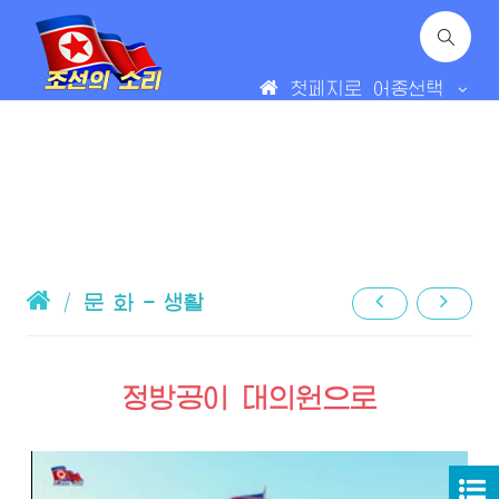
첫페지로
어종선택
/
문 화 - 생활
정방공이 대의원으로